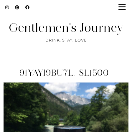
Gentlemen's Journey
DRINK. STAY. LOVE
91YAYI9BU7L._SL1500_