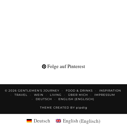
Folge auf Pinterest
© 2026
GENTLEMEN'S JOURNEY
FOOD & DRINKS
INSPIRATION
TRAVEL
WEIN
LIVING
ÜBER MICH
IMPRESSUM
DEUTSCH
ENGLISH
(
ENGLISCH
)
THEME CREATED BY
pipdig
Deutsch
English
(
Englisch
)