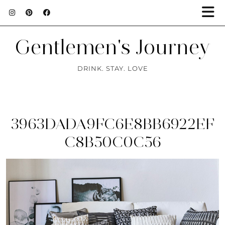
Gentlemen's Journey
DRINK. STAY. LOVE
3963DADA9FC6E8BB6922EF
C8B50C0C56