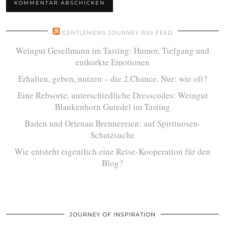
GENTLEMENS JOURNEY RSS FEED
Weingut Gesellmann im Tasting: Humor, Tiefgang und
entkorkte Emotionen
Erhalten, geben, nutzen – die 2.Chance. Nur: wie oft?
Eine Rebsorte, unterschiedliche Dresscodes: Weingut
Blankenhorn Gutedel im Tasting
Baden und Ortenau Brennereien: auf Spirituosen-
Schatzsuche
Wie entsteht eigentlich eine Reise-Kooperation für den
Blog?
JOURNEY OF INSPIRATION