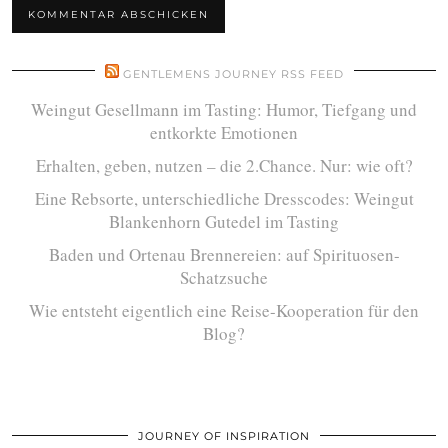
GENTLEMENS JOURNEY RSS FEED
Weingut Gesellmann im Tasting: Humor, Tiefgang und
entkorkte Emotionen
Erhalten, geben, nutzen – die 2.Chance. Nur: wie oft?
Eine Rebsorte, unterschiedliche Dresscodes: Weingut
Blankenhorn Gutedel im Tasting
Baden und Ortenau Brennereien: auf Spirituosen-
Schatzsuche
Wie entsteht eigentlich eine Reise-Kooperation für den
Blog?
JOURNEY OF INSPIRATION