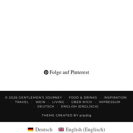
Folge auf Pinterest
© 2026
GENTLEMEN'S JOURNEY
FOOD & DRINKS
INSPIRATION
TRAVEL
WEIN
LIVING
ÜBER MICH
IMPRESSUM
DEUTSCH
ENGLISH
(
ENGLISCH
)
THEME CREATED BY
pipdig
Deutsch
English
(
Englisch
)