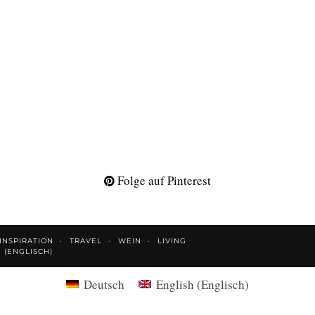
Folge auf Pinterest
INSPIRATION
TRAVEL
WEIN
LIVING
H
(
ENGLISCH
)
Deutsch
English
(
Englisch
)