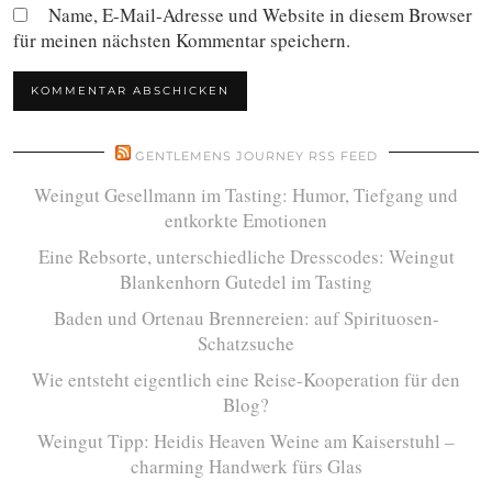
Name, E-Mail-Adresse und Website in diesem Browser
für meinen nächsten Kommentar speichern.
GENTLEMENS JOURNEY RSS FEED
Weingut Gesellmann im Tasting: Humor, Tiefgang und
entkorkte Emotionen
Eine Rebsorte, unterschiedliche Dresscodes: Weingut
Blankenhorn Gutedel im Tasting
Baden und Ortenau Brennereien: auf Spirituosen-
Schatzsuche
Wie entsteht eigentlich eine Reise-Kooperation für den
Blog?
Weingut Tipp: Heidis Heaven Weine am Kaiserstuhl –
charming Handwerk fürs Glas