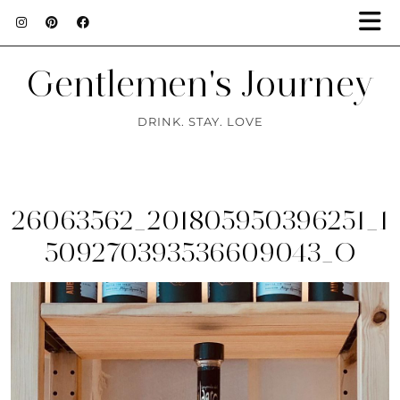
Gentlemen's Journey
DRINK. STAY. LOVE
26063562_201805950396251_1
509270393536609043_O