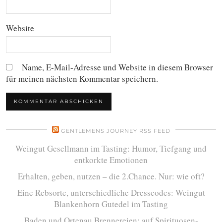
Website
Name, E-Mail-Adresse und Website in diesem Browser
für meinen nächsten Kommentar speichern.
GENTLEMENS JOURNEY RSS FEED
Weingut Gesellmann im Tasting: Humor, Tiefgang und
entkorkte Emotionen
Erhalten, geben, nutzen – die 2.Chance. Nur: wie oft?
Eine Rebsorte, unterschiedliche Dresscodes: Weingut
Blankenhorn Gutedel im Tasting
Baden und Ortenau Brennereien: auf Spirituosen-